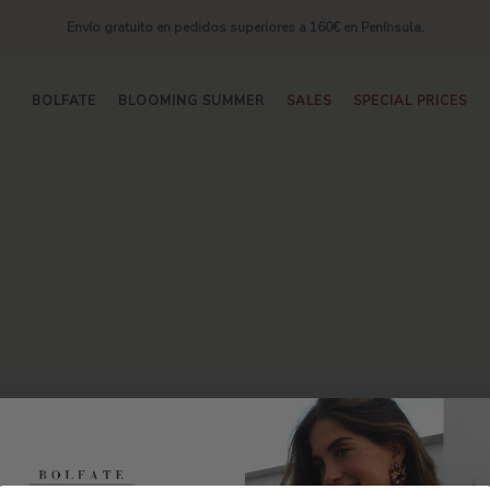
Envío gratuito en pedidos superiores a 160€ en Península.
BOLFATE
BLOOMING SUMMER
SALES
SPECIAL PRICES