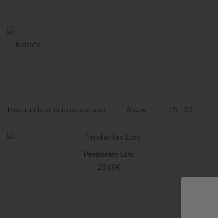
Mostrando el único resultado
Show
12
15
30
Pendientes Loro
25,00
€