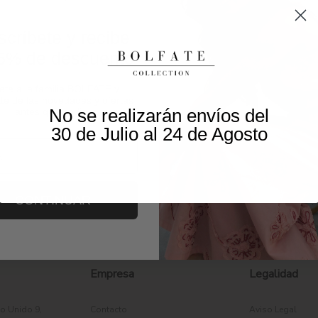
críbete y recibe
5% de descuento
ete a la familia BOLFATE y
te de las novedades y ofertas
No se realizarán envíos del
antes que nadie.
30 de Julio al 24 de Agosto
CONTINUAR
Empresa
Legalidad
o Unido 9,
Contacto
Aviso Legal