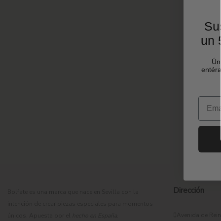
Sus
un 
Ún
entéra
Email
Dirección
Bolfate es una marca que nace en Sevilla con la
intención de crear piezas especiales para momentos
Avenida de Rein
únicos. Apuesta por el
hecho en España
.