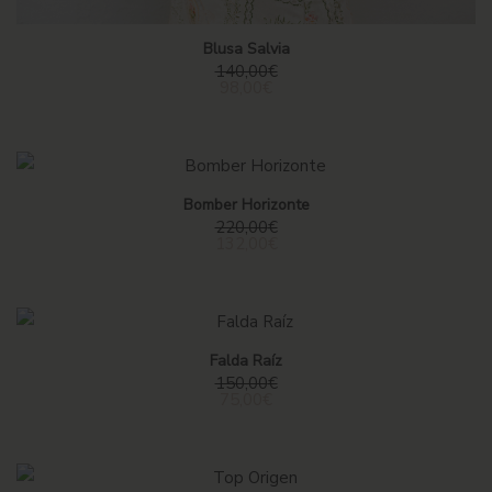
Blusa Salvia
140,00
€
98,00
€
Bomber Horizonte
220,00
€
132,00
€
Falda Raíz
150,00
€
75,00
€