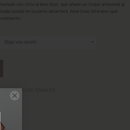
ematado con cinta al bies fluor, que añade un toque artesanal al
icada lazada en la parte delantera. Aberturas laterales que
ovimiento.
,
NEW RENACER
,
RENACER
PRENDA