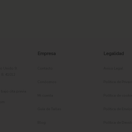
as laterales
que mejoran la movilidad, aportan ligereza visual y p
armario estival. Es perfecto para disfrutar de unas vacaciones junt
uidada. Combinado con sandalias planas y accesorios naturales c
o
 propuesta elegante para ocasiones especiales.
 la calidad de los tejidos y los pequeños detalles son protagonist
Empresa
Legalidad
o Unido 9,
Contacto
Aviso Legal
 8, 41012
Conócenos
Política de Priva
bajo cita previa
Mi cuenta
Política de cooki
com
Guía de Tallas
Política de Envío
Blog
Política de Devo