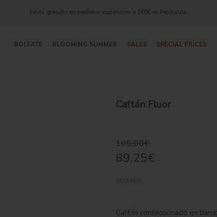
Envío gratuito en pedidos superiores a 160€ en Península.
BOLFATE
BLOOMING SUMMER
SALES
SPECIAL PRICES
Caftán Fluor
105,00
€
89,25
€
SKU:
N/A
Caftán confeccionado en bambu