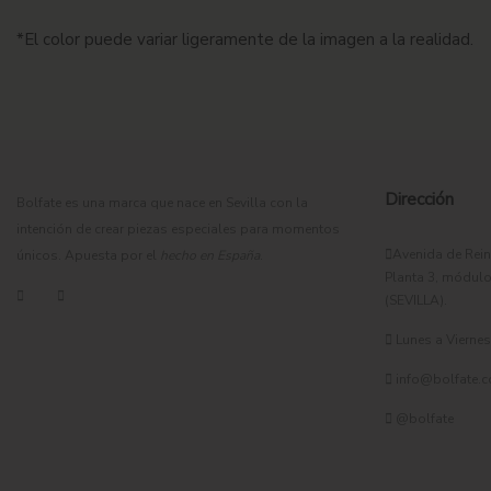
natural que estiliza sin ceñir la figura. Además, incorpora
abertur
día.
*El color puede variar ligeramente de la imagen a la realidad.
Su versatilidad lo convierte en una pieza imprescindible para el 
jornadas de verano en las que se busca una imagen relajada y c
de complementos más sofisticados puede transformarse en una
El Caftán Flúor refleja una forma de vestir donde la comodidad,
Dirección
personalidad y estilo a los días más luminosos del verano.
Bolfate es una marca que nace en Sevilla con la
intención de crear piezas especiales para momentos
Avenida de Rein
únicos. Apuesta por el
hecho en España
.
Planta 3, módulo
(SEVILLA).
Lunes a Viernes 
info@bolfate.
@bolfate