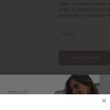
cálidos. Presenta un original r
diseño. Se abrocha con una del
aportan mayor comodidad y m
TALLA
AÑADIR AL CARRITO
Categorías:
Caftanes Renacer
IPCIÓN
INFORMACIÓN ADICIONAL
CUIDADOS DE LA 
críbete y recibe