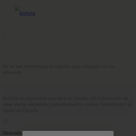
-
No se han encontrado productos que coincidan con tu
selección.
Bolfate es una marca que nace en Sevilla con la intención de
crear piezas especiales para momentos únicos. Apuesta por el
hecho en España
.
Dirección