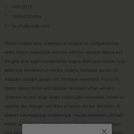
Feb 2017
United States
la-studioweb.com
Mauris mauris arcu, maximus ac magna ut, congue lacinia
enim. Fusce vulputate, nisl non efficitur semper, libero est
fringilla arcu, eget consectetur augue diam quis lorem. Cras
enim leo, hendrerit ut metus viverra, tristique auctor mi.
Aliquam suscipit ipsum non tristique venenatis. Fusce et
libero consectetur arcu facilisis tincidunt vitae vel est.
Vivamus et orci vitae libero sollicitudin venenatis. Morbi ut
sagittis dui. Integer vel diam in lectus auctor tincidunt. In
aliquet vel magna ac scelerisque. Mauris venenatis dictum
lorem vel ultrices. Cras nulla nulla, mattis nec vestibulum
sed, iaculis vel sem. Curabitur quis ex sit amet orci efficitur