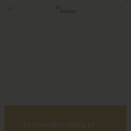
-
Envío gratuito en pedidos superiores a 160€ en Península.
“In convallis nulla et