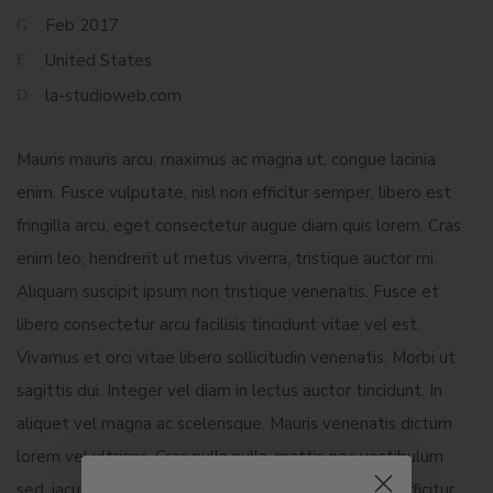
Feb 2017
United States
la-studioweb.com
Mauris mauris arcu, maximus ac magna ut, congue lacinia
enim. Fusce vulputate, nisl non efficitur semper, libero est
fringilla arcu, eget consectetur augue diam quis lorem. Cras
enim leo, hendrerit ut metus viverra, tristique auctor mi.
Aliquam suscipit ipsum non tristique venenatis. Fusce et
libero consectetur arcu facilisis tincidunt vitae vel est.
Vivamus et orci vitae libero sollicitudin venenatis. Morbi ut
sagittis dui. Integer vel diam in lectus auctor tincidunt. In
aliquet vel magna ac scelerisque. Mauris venenatis dictum
lorem vel ultrices. Cras nulla nulla, mattis nec vestibulum
sed, iaculis vel sem. Curabitur quis ex sit amet orci efficitur