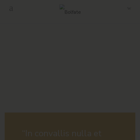
-
Envío gratuito en pedidos superiores a 160€ en Península.
“In convallis nulla et