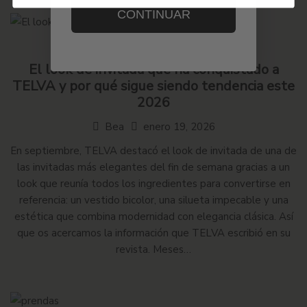
CONTINUAR
Colección Bolfate
El look de invitada que ha conquistado a
TELVA y por qué sigue siendo tendencia este
2026
Bea
enero 19, 2026
En septiembre, TELVA destacó el look de invitada de una de
las invitadas más elegantes del fin de semana gracias a un
look que reunía todos los ingredientes para convertirse en
referencia: un vestido bicolor, una silueta impecable y una
estética que combina modernidad con elegancia clásica. Así
que os acercamos la información que TELVA escribió en su
revista. Meses…