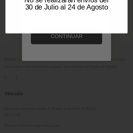
No se realizarán envíos del
30 de Julio al 24 de Agosto
Email
CONTINUAR
Bolfate es una marca que nace en Sevilla con la intención de crear piezas
especiales para momentos únicos. Apuesta por el
hecho en España
.
Dirección
Avenida de Reino Unido 9, Planta 3, módulo 8, 41012
(SEVILLA).
Lunes a Viernes bajo cita previa