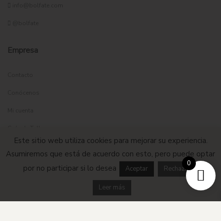
info@bolfate.com
@bolfate
Empresa
Contacto
Conócenos
Mi cuenta
Guía de Tallas
Este sitio web utiliza cookies para mejorar su experiencia.
Blog
Asumiremos que está de acuerdo con esto, pero puede optar
0
Prensa
por no participar si lo desea
Aceptar
Rechazar
Leer más
Legalidad
Aviso Legal