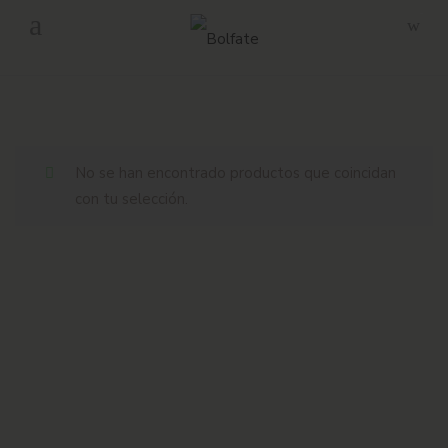
-
Envío gratuito en pedidos superiores a 160€ en Península.
No se han encontrado productos que coincidan
con tu selección.