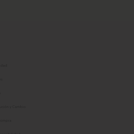
cidad
es
s
lución y Cambio
compra