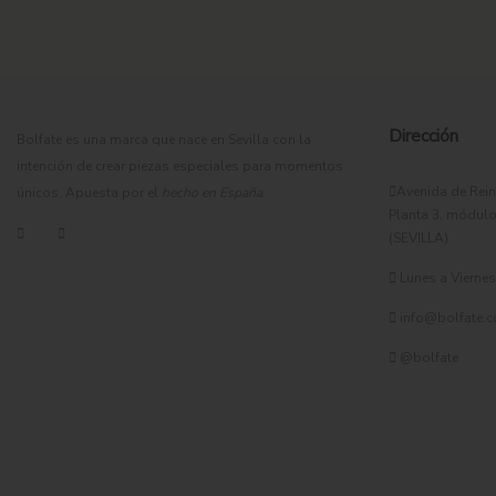
También puedes buscar en color
verde
.
*La modelo lleva talla S
Dirección
Bolfate es una marca que nace en Sevilla con la
intención de crear piezas especiales para momentos
Avenida de Rein
únicos. Apuesta por el
hecho en España
.
Planta 3, módulo
(SEVILLA).
Lunes a Viernes 
info@bolfate.
@bolfate