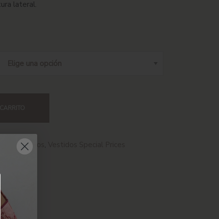
ura lateral.
 CARRITO
ices
,
Vestidos
,
Vestidos Special Prices
PRENDA