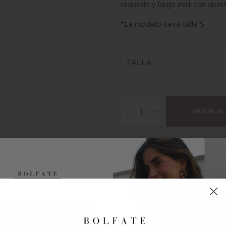
redondo y largo midi con abert
*La modelo lleva talla S
TALLA
-
+
AÑADIR AL
Categorías:
Saldillo
,
Special Pr
IPCIÓN
INFORMACIÓN ADICIONAL
CUIDADOS DE LA 
críbete y recibe
5% de descuento