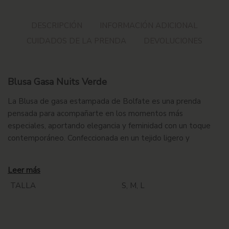
DESCRIPCIÓN
INFORMACIÓN ADICIONAL
CUIDADOS DE LA PRENDA
DEVOLUCIONES
Blusa Gasa Nuits Verde
La Blusa de gasa estampada de Bolfate es una prenda
pensada para acompañarte en los momentos más
especiales, aportando elegancia y feminidad con un toque
contemporáneo. Confeccionada en un tejido ligero y
delicado, su caída vaporosa aporta movimiento y sutileza a
cada paso.
Leer más
El cuello con lazada y la abertura en forma de lágrima en el
TALLA
S, M, L
escote son detalles que la convierten en una pieza versátil y
sofisticada, jugando entre lo romántico y lo actual. Estos
elementos aportan movimiento y delicadeza al conjunto,