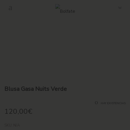
-
Envío gratuito en pedidos superiores a 160€ en Península.
Blusa Gasa Nuits Verde
HAY EXISTENCIAS
120,00
€
SKU:
N/A