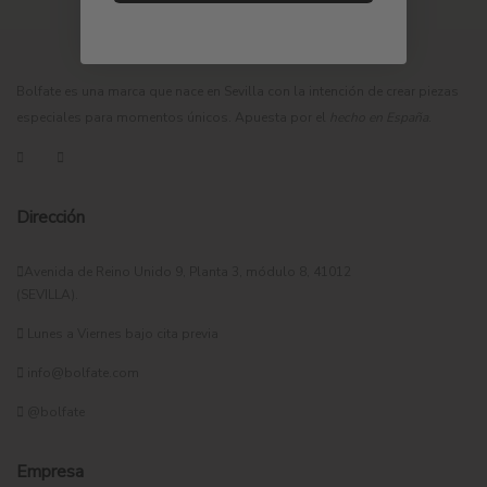
Bolfate es una marca que nace en Sevilla con la intención de crear piezas
especiales para momentos únicos. Apuesta por el
hecho en España
.
Dirección
Avenida de Reino Unido 9, Planta 3, módulo 8, 41012
(SEVILLA).
Lunes a Viernes bajo cita previa
info@bolfate.com
@bolfate
Empresa