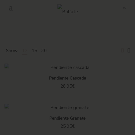
-
Envío gratuito en pedidos superiores a 160€ en Península.
Show
12
15
30
Sin existencias
Pendiente Cascada
28,95
€
Pendiente Granate
25,95
€