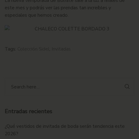
La nueva temporada de
Bolfate
sale a la luz a finales de
este mes y podrás ver las prendas tan increíbles y
especiales que hemos creado.
Tags:
Colección Sidel
,
Invitadas
Entradas recientes
¿Qué vestidos de invitada de boda serán tendencia este
2026?