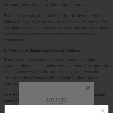
un toque romántico sin ser demasiado llamativo.
El rosa palo se adapta a cualquier prenda: desde vestidos
midi hasta blazers y conjuntos de dos piezas. Su combinación
con blanco realza su elegancia, mientras que con tonos tierra
o metálicos puede crear contrastes más modernos y
sofisticados.
6. Naranja mandarina: explosión de vitalidad
El naranja mandarina es sinónimo de
energía
y
alegría
,
convirtiéndose en un color imprescindible para la temporada
cálida. Vibrante y lleno de carácter, este tono evoca la
intensidad del verano y es ideal para looks llamativos y
llenos de
personalidad
.
Vestidos vaporosos, trajes de baño y accesorios en naranja
mandarina se imponen como tendencias destacadas.
Además, su versatilidad permite jugar con diferentes