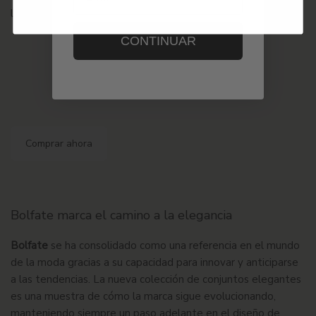
looks variados sin necesidad de grandes cambios.
CONTINUAR
Comprar ahora
Bolfate marca el camino a la elegancia
Bolfate
se ha consolidado como una referencia en el mundo
de la moda gracias a su capacidad para innovar y anticiparse
a las tendencias. La nueva colección de
conjuntos elegantes
es una muestra de cómo la marca sigue evolucionando,
manteniendo siempre un paso adelante en el diseño de