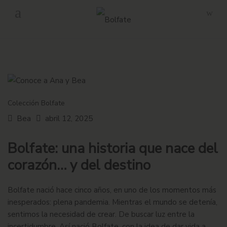
-
Envío gratuito en pedidos superiores a 160€ en Península.
Colección Bolfate
Bea
abril 12, 2025
Bolfate: una historia que nace del
corazón… y del destino
Bolfate nació hace cinco años, en uno de los momentos más
inesperados: plena pandemia. Mientras el mundo se detenía,
sentimos la necesidad de crear. De buscar luz entre la
incertidumbre. Así nació Bolfate, con la idea de dar vida a