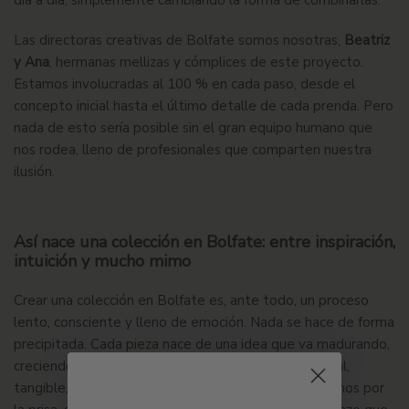
día a día, simplemente cambiando la forma de combinarlas.
Las directoras creativas de Bolfate somos nosotras,
Beatriz
y Ana
, hermanas mellizas y cómplices de este proyecto.
Estamos involucradas al 100 % en cada paso, desde el
concepto inicial hasta el último detalle de cada prenda. Pero
nada de esto sería posible sin el gran equipo humano que
nos rodea, lleno de profesionales que comparten nuestra
ilusión.
Así nace una colección en Bolfate: entre inspiración,
intuición y mucho mimo
Crear una colección en Bolfate es, ante todo, un proceso
lento, consciente y lleno de emoción. Nada se hace de forma
precipitada. Cada pieza nace de una idea que va madurando,
creciendo poco a poco, hasta convertirse en algo real,
tangible, que nos emocione de verdad. No nos guiamos por