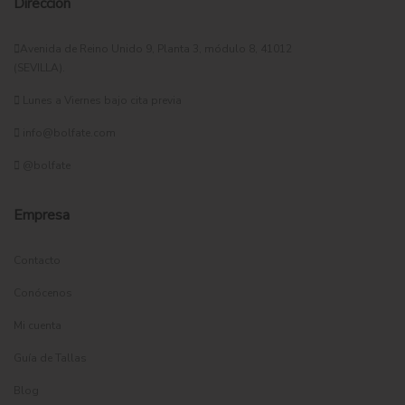
Dirección
Avenida de Reino Unido 9, Planta 3, módulo 8, 41012
(SEVILLA).
Lunes a Viernes bajo cita previa
info@bolfate.com
@bolfate
Empresa
Contacto
Conócenos
Mi cuenta
Guía de Tallas
Blog