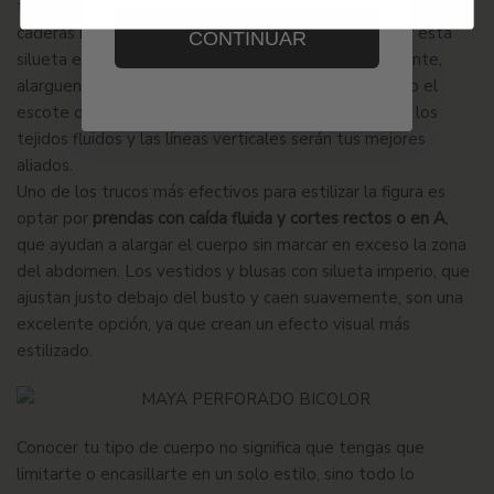
tener mayor volumen en la zona abdominal, con hombros y
caderas más proporcionados. La clave para equilibrar esta
CONTINUAR
silueta está en elegir prendas que estilicen visualmente,
alarguen la figura y resalten los puntos fuertes, como el
escote o las piernas. En este caso, los cortes rectos, los
tejidos fluidos y las líneas verticales serán tus mejores
aliados.
Uno de los trucos más efectivos para estilizar la figura es
optar por
prendas con caída fluida y cortes rectos o en A
,
que ayudan a alargar el cuerpo sin marcar en exceso la zona
del abdomen. Los vestidos y blusas con silueta imperio, que
ajustan justo debajo del busto y caen suavemente, son una
excelente opción, ya que crean un efecto visual más
estilizado.
Conocer tu tipo de cuerpo no significa que tengas que
limitarte o encasillarte en un solo estilo, sino todo lo