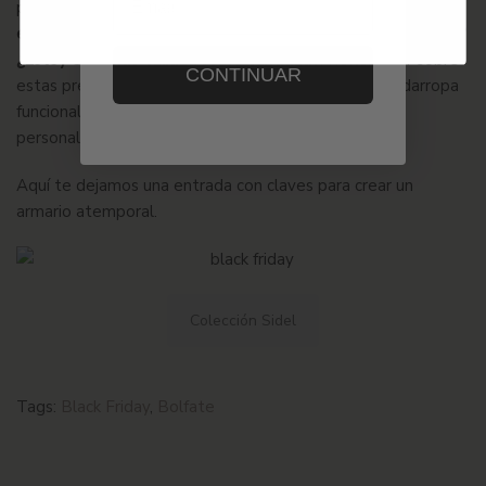
pregúntate:
¿Realmente lo necesito? ¿Es algo que
enriquecerá mi armario y que utilizaré en diversas ocasiones?
¿Estoy eligiendo calidad sobre cantidad?
. Reflexionar sobre
CONTINUAR
estas preguntas puede ayudarte a construir un guardarropa
funcional y auténtico, que realmente hable de tu
personalidad y valores.
Aquí te dejamos una entrada con
claves para crear un
armario atemporal.
Colección Sidel
Tags:
Black Friday
,
Bolfate