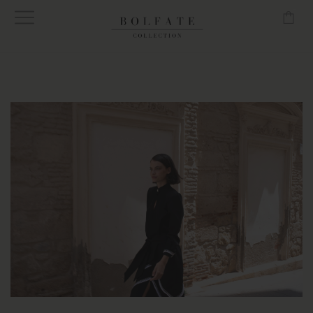
-
Envío gratuito en pedidos superiores a 160€ en Península.