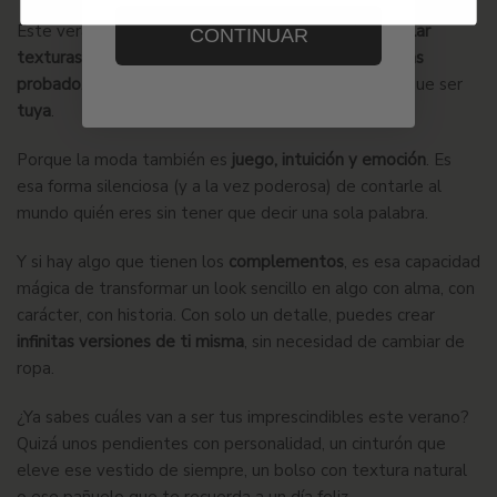
Este verano, no tengas miedo de
arriesgar
, de
mezclar
CONTINUAR
texturas
, de
combinar colores que nunca antes habías
probado
. La moda no tiene que ser perfecta, tiene que ser
tuya
.
Porque la moda también es
juego, intuición y emoción
. Es
esa forma silenciosa (y a la vez poderosa) de contarle al
mundo quién eres sin tener que decir una sola palabra.
Y si hay algo que tienen los
complementos
, es esa capacidad
mágica de transformar un look sencillo en algo con alma, con
carácter, con historia. Con solo un detalle, puedes crear
infinitas versiones de ti misma
, sin necesidad de cambiar de
ropa.
¿Ya sabes cuáles van a ser tus imprescindibles este verano?
Quizá unos pendientes con personalidad, un cinturón que
eleve ese vestido de siempre, un bolso con textura natural
o ese pañuelo que te recuerda a un día feliz.