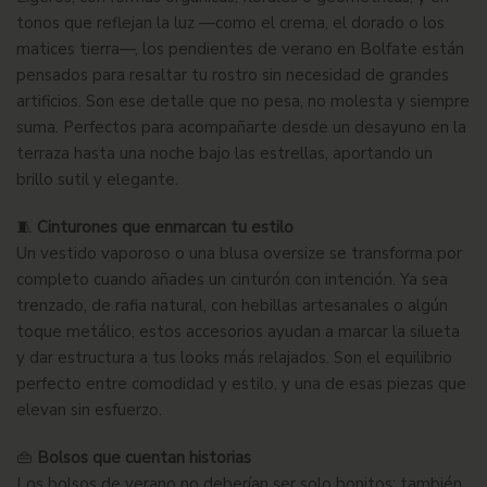
tonos que reflejan la luz —como el crema, el dorado o los
matices tierra—, los pendientes de verano en Bolfate están
pensados para resaltar tu rostro sin necesidad de grandes
artificios. Son ese detalle que no pesa, no molesta y siempre
suma. Perfectos para acompañarte desde un desayuno en la
terraza hasta una noche bajo las estrellas, aportando un
brillo sutil y elegante.
🧵
Cinturones que enmarcan tu estilo
Un vestido vaporoso o una blusa oversize se transforma por
completo cuando añades un cinturón con intención. Ya sea
trenzado, de rafia natural, con hebillas artesanales o algún
toque metálico, estos accesorios ayudan a marcar la silueta
y dar estructura a tus looks más relajados. Son el equilibrio
perfecto entre comodidad y estilo, y una de esas piezas que
elevan sin esfuerzo.
👜
Bolsos que cuentan historias
Los bolsos de verano no deberían ser solo bonitos: también