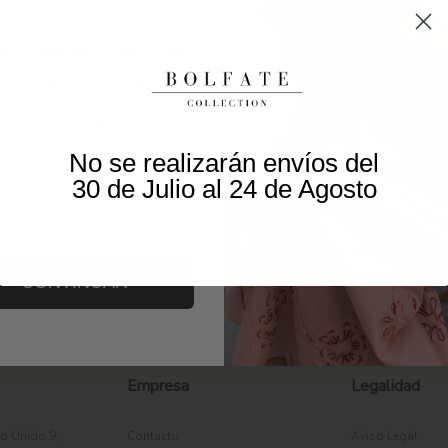
críbete y recibe
5% de descuento
ete a la familia BOLFATE y
te de las novedades y ofertas
No se realizarán envíos del
antes que nadie.
30 de Julio al 24 de Agosto
CONTINUAR
Empresa
Legalidad
o Unido 9,
Contacto
Aviso Legal