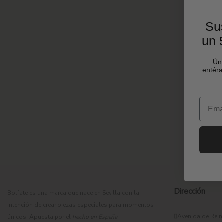
Sus
un 
Ún
entéra
Email
Dirección
Bolfate es una marca que nace en Sevilla con la
intención de crear piezas especiales para momentos
Avenida de Rein
únicos. Apuesta por el
hecho en España
.