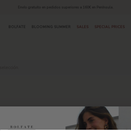
Envío gratuito en pedidos superiores a 160€ en Península.
BOLFATE
BLOOMING SUMMER
SALES
SPECIAL PRICES
selección.